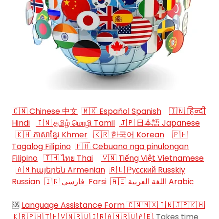
🇨🇳 Chinese 中文
🇲🇽 Español Spanish
🇮🇳 हिन्दी
Hindi
🇮🇳 தமிழ் மொழி Tamil
🇯🇵 日本語 Japanese
🇰🇭 ភាសាខ្មែរ Khmer
🇰🇷 한국어 Korean
🇵🇭
Tagalog Filipino
🇵🇭 Cebuano nga pinulongan
Filipino
🇹🇭 ไทย Thai
🇻🇳 Tiếng Việt Vietnamese
🇦🇲հայերեն Armenian
🇷🇺 Русский Russkiy
Russian
🇮🇷 فارسی Farsi
🇦🇪 اللغة العربية Arabic
🆘
Language Assistance Form 🇨🇳🇲🇽🇮🇳🇯🇵🇰🇭
🇰🇷🇵🇭🇹🇭🇻🇳🇷🇺🇮🇷🇦🇲🇷🇺🇦🇪.
Takes time