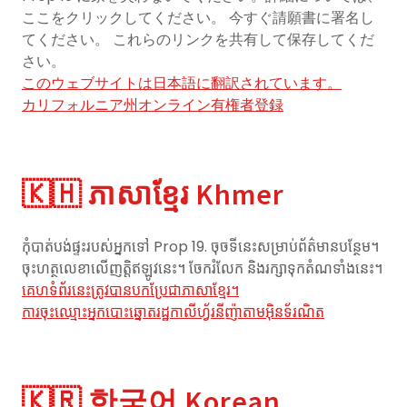
ここをクリックしてください。 今すぐ請願書に署名し
てください。 これらのリンクを共有して保存してくだ
さい。
このウェブサイトは日本語に翻訳されています。
カリフォルニア州オンライン有権者登録
🇰🇭 ភាសាខ្មែរ Khmer
កុំបាត់បង់ផ្ទះរបស់អ្នកទៅ Prop 19. ចុចទីនេះសម្រាប់ព័ត៌មានបន្ថែម។
ចុះហត្ថលេខាលើញត្តិឥឡូវនេះ។ ចែករំលែក និងរក្សាទុកតំណទាំងនេះ។
គេហទំព័រនេះត្រូវបានបកប្រែជាភាសាខ្មែរ។
ការចុះឈ្មោះអ្នកបោះឆ្នោតរដ្ឋកាលីហ្វ័រនីញ៉ាតាមអ៊ិនទ័រណិត
🇰🇷 한국어 Korean