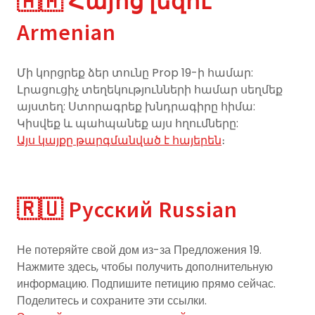
🇦🇲 Հայոց լեզու
Armenian
Մի կորցրեք ձեր տունը Prop 19-ի համար:
Լրացուցիչ տեղեկությունների համար սեղմեք
այստեղ: Ստորագրեք խնդրագիրը հիմա:
Կիսվեք և պահպանեք այս հղումները:
Այս կայքը թարգմանված է հայերեն
։
🇷🇺 Русский Russian
Не потеряйте свой дом из-за Предложения 19.
Нажмите здесь, чтобы получить дополнительную
информацию. Подпишите петицию прямо сейчас.
Поделитесь и сохраните эти ссылки.