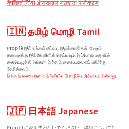
कैलिफोर्निया ऑनलाइन मतदाता पंजीकरण
🇮🇳 தமிழ் மொழி Tamil
Prop 19 இல் உங்கள் வீட்டை இழக்காதீர்கள். மேலும்
தகவலுக்கு இங்கே கிளிக் செய்யவும். இப்போது மனுவில்
கையெழுத்திடுங்கள். இந்த இணைப்புகளைப் பகிர்ந்து
சேமிக்கவும்.
இந்த இணையதளம் இந்தியில் மொழிபெயர்க்கப்பட்டுள்ளது.
🇯🇵 日本語 Japanese
Prop 19 に家を失わないでください。詳細については、